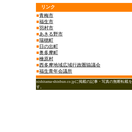
リンク
■
青梅市
■
福生市
■
羽村市
■
あきる野市
■
瑞穂町
■
日の出町
■
奥多摩町
■
檜原村
■
西多摩地域広域行政圏協議会
■
福生青年会議所
nishitama-shinbun.co.jpに掲載の記事・
す。