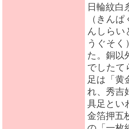
日輪紋白
（きんぱ
んしらい
うぐそく
た。銅以
でしたて
足は「黄
れ、秀吉
具足とい
金箔押五
の「一枚