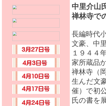
中里介山
禅林寺で
長編時代
文豪、中
１９４４
家所蔵品
禅林寺（
生んだ文
催）で初
氏の書を