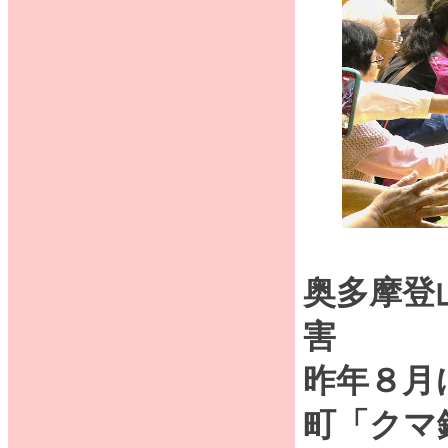
奥多摩登
害
昨年８月
町「クマ