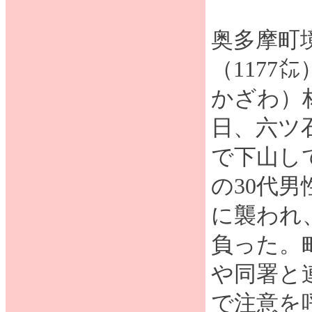
奥多摩町
（1177
かざわ）
日、六ツ
で下山し
の30代
に襲われ
負った。
や同署と
で注意を