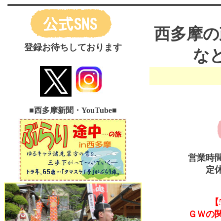
西多摩の
登録お待ちしております
な
■西多摩新聞・YouTube
■
営業時
定
【
ＧＷの