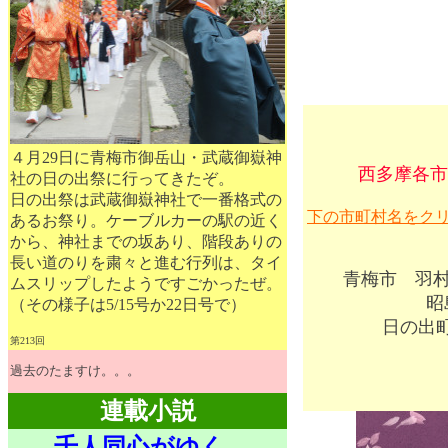
４月29日に青梅市御岳山・武蔵御嶽神
西多摩各市
社の日の出祭に行ってきたぞ。
日の出祭は武蔵御嶽神社で一番格式の
下の市町村名をク
あるお祭り。ケーブルカーの駅の近く
から、神社までの坂あり、階段ありの
長い道のりを粛々と進む行列は、タイ
青梅市
羽
ムスリップしたようですごかったぜ。
昭
（その様子は5/15号か22日号で）
日の出
第213回
過去のたますけ。。。
連載小説
千人同心がゆく