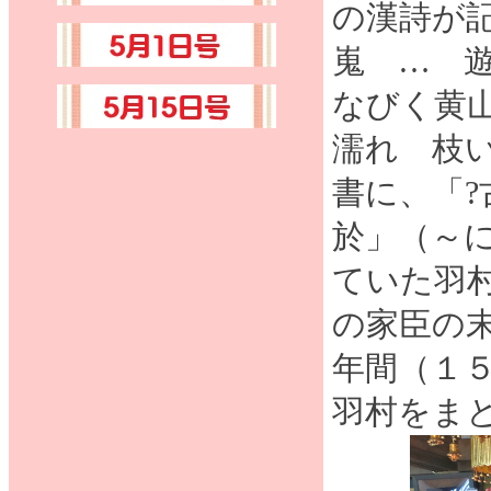
の漢詩が
嵬 … 
なびく黄
濡れ 枝
書に、「
於」（～
ていた羽
の家臣の
年間（１
羽村をま