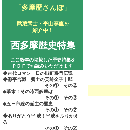
「多摩歴さんぽ」
武蔵武士・平山季重を
紹介中！
西多摩歴史特集
ここ数年の掲載した歴史特集を
ＰＤＦでお読みいただけます!
◆古代ロマン 日の出町将門伝説
◆源平合戦 郷土の英雄金子十郎
その①
その②
◆幕末！その時西多摩は
その①
その②
◆五日市線の誕生の歴史
その①
その②
◆ありがとう平
成！平成をふりかえ
る
その①
その②