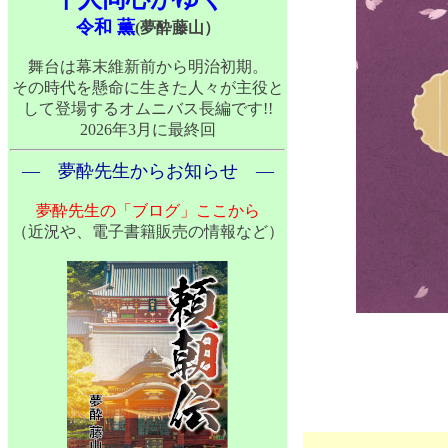
令和 薫
(夢酔藤山）
舞台は幕末維新前から明治初期。
その時代を懸命に生きた人々が主役と
して登場するオムニバス長編です!!
2026年3月に最終回
― 夢酔先生からお知らせ ―
夢酔先生の「ブログ」ここから
（近況や、電子書籍販売の情報など）