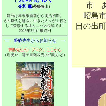
市
令和 薫
(夢酔藤山）
昭島
舞台は幕末維新前から明治初期。
その時代を懸命に生きた人々が主役と
日の出
して登場するオムニバス長編です!!
2026年3月に最終回
― 夢酔先生からお知らせ ―
夢酔先生の「ブログ」ここから
（近況や、電子書籍販売の情報など）