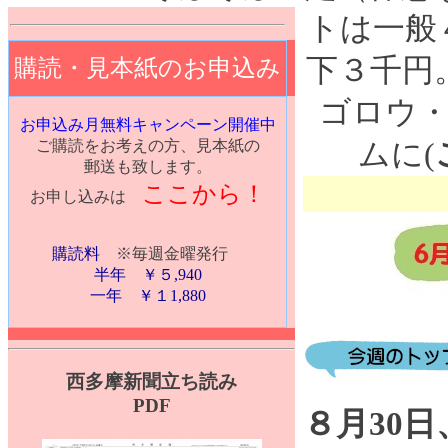
トは一般
下３千円
購読・見本紙のお申込み
ゴロウ
お申込み月無料キャンペーン開催中
ご購読をお考えの方、見本紙の
ムに(
郵送も致します。
ここから！
お申し込みは
購読料
※毎週金曜発行
半年 ￥５,940
一年 ￥１1,880
西多摩新聞立ち読み
PDF
８月30