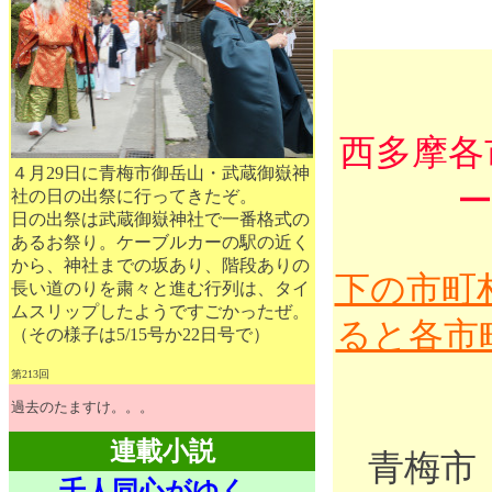
西多摩各
４月29日に青梅市御岳山・武蔵御嶽神
社の日の出祭に行ってきたぞ。
日の出祭は武蔵御嶽神社で一番格式の
あるお祭り。ケーブルカーの駅の近く
から、神社までの坂あり、階段ありの
下の市町
長い道のりを粛々と進む行列は、タイ
ムスリップしたようですごかったぜ。
ると各市
（その様子は5/15号か22日号で）
第213回
過去のたますけ。。。
連載小説
青梅市
千人同心がゆく