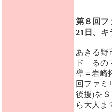
第８回フ
21日、
あきる野
ド「るの
導＝岩崎拓
回ファミ
後援)を
ら大人ま