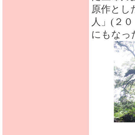
原作とし
人」(２
にもなっ