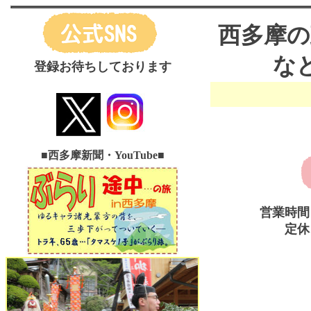
西多摩の
な
登録お待ちしております
■西多摩新聞・YouTube
■
営業時間
定休