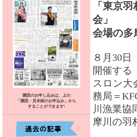
「東京羽
会」
会場の多
８月30
開催する
スロン大
務局＝K
購読のお申し込みは、上の
「購読・見本紙のお申込み」から
川漁業協
することができます
!
摩川の羽