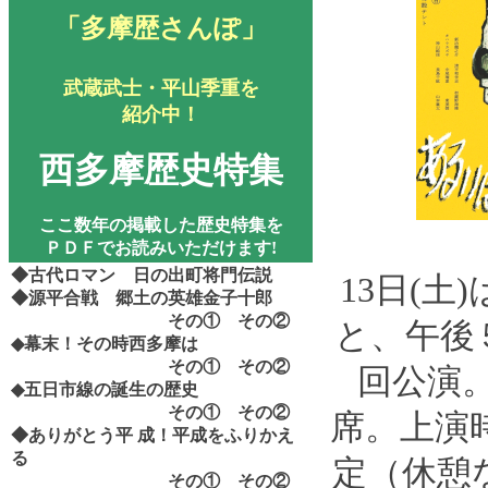
「多摩歴さんぽ」
武蔵武士・平山季重を
紹介中！
西多摩歴史特集
ここ数年の掲載した歴史特集を
ＰＤＦでお読みいただけます!
◆古代ロマン 日の出町将門伝説
13日(土
◆源平合戦 郷土の英雄金子十郎
その①
その②
と、午後
◆幕末！その時西多摩は
その①
その②
回公演。
◆五日市線の誕生の歴史
その①
その②
席。上演時
◆ありがとう平
成！平成をふりかえ
る
定（休憩
その①
その②