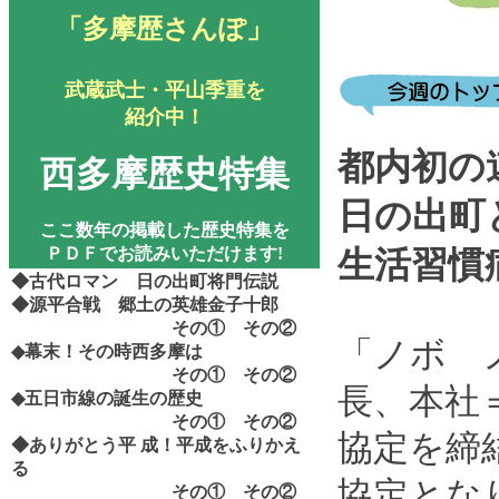
「多摩歴さんぽ」
武蔵武士・平山季重を
紹介中！
都内初の
西多摩歴史特集
日の出町
ここ数年の掲載した歴史特集を
ＰＤＦでお読みいただけます!
生活習慣
◆古代ロマン 日の出町将門伝説
◆源平合戦 郷土の英雄金子十郎
その①
その②
「ノボ 
◆幕末！その時西多摩は
その①
その②
長、本社
◆五日市線の誕生の歴史
その①
その②
協定を締
◆ありがとう平
成！平成をふりかえ
る
協定とな
その①
その②