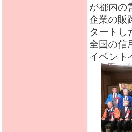
が都内の
企業の販
タートし
全国の信
イベント