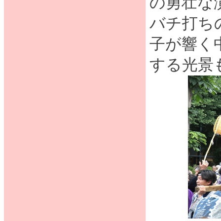
の勇壮な
バチ打ち
子が響く
する光景