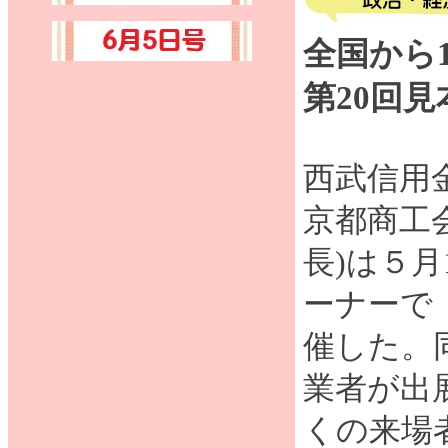
全国から
第20回
西武信用
京都商工
長)は５月
ーナーで
催した。同
業者が出
くの来場