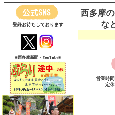
西多摩の
な
登録お待ちしております
■西多摩新聞・YouTube
■
営業時間
定休