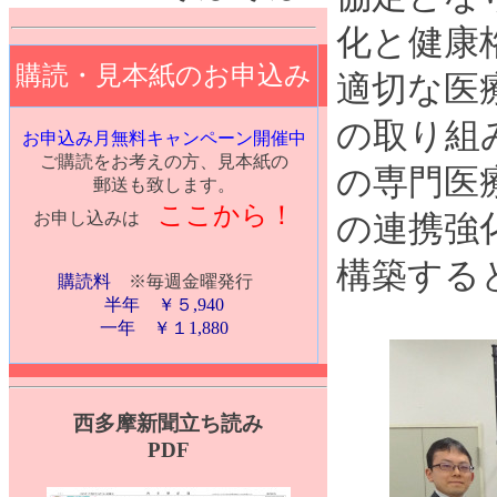
化と健康
購読・見本紙のお申込み
適切な医
の取り組
お申込み月無料キャンペーン開催中
ご購読をお考えの方、見本紙の
の専門医
郵送も致します。
ここから！
お申し込みは
の連携強
構築する
購読料
※毎週金曜発行
半年 ￥５,940
一年 ￥１1,880
西多摩新聞立ち読み
PDF