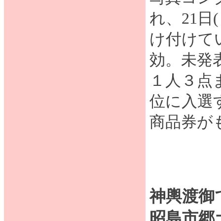
れ、21日
け付けて
効。未発
１人３点
位に入選
商品券が
神輿渡御
昭島市郷