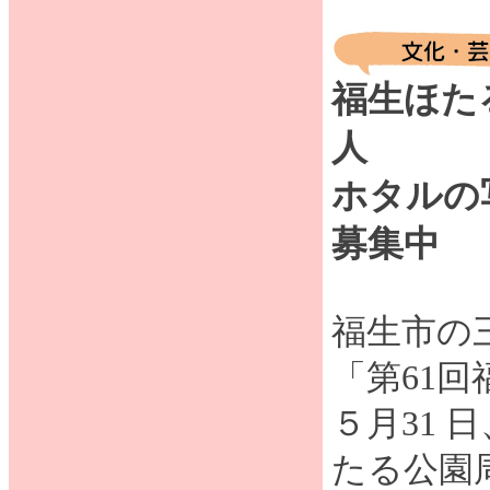
福生ほた
人
ホタルの
募集中
福生市の
「第61
５月31 
たる公園