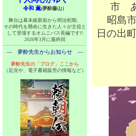
市
令和 薫
(夢酔藤山）
昭島
舞台は幕末維新前から明治初期。
その時代を懸命に生きた人々が主役と
日の出
して登場するオムニバス長編です!!
2026年3月に最終回
― 夢酔先生からお知らせ ―
夢酔先生の「ブログ」ここから
（近況や、電子書籍販売の情報など）