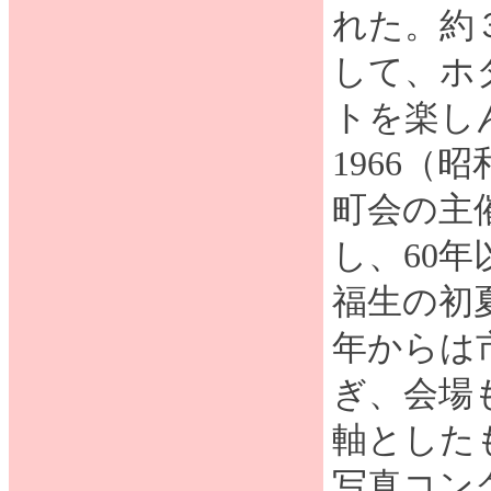
れた。約
して、ホ
トを楽し
1966（
町会の主
し、60
福生の初夏
年からは
ぎ、会場
軸とした
写真コン