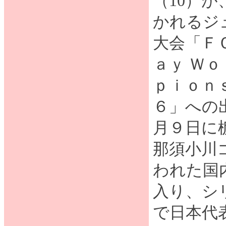
（10）
かれるジ
大会「Ｆ
ａｙ Ｗｏ
ｐｉｏｎ
６」への
月９日に
那須小川
われた国
入り、シ
で日本代