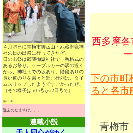
西多摩各
４月29日に青梅市御岳山・武蔵御嶽神
社の日の出祭に行ってきたぞ。
日の出祭は武蔵御嶽神社で一番格式の
あるお祭り。ケーブルカーの駅の近く
から、神社までの坂あり、階段ありの
下の市町
長い道のりを粛々と進む行列は、タイ
ムスリップしたようですごかったぜ。
ると各市
（その様子は5/15号か22日号で）
第213回
過去のたますけ。。。
連載小説
青梅市
千人同心がゆく