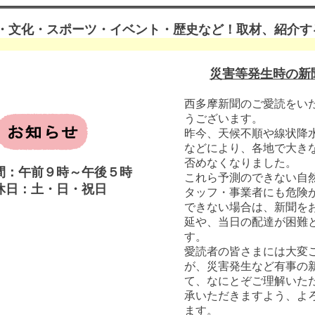
・文化・スポーツ・イベント・歴史など！取材、紹介す
災害等発生時の新
西多摩新聞のご愛読をい
うございます。
昨今、天候不順や線状降
などにより、各地で大き
否めなくなりました。
間：午前９時～午後５時
これら予測のできない自
休日：土・日・祝日
タッフ・事業者にも危険
できない場合は、新聞を
延や、当日の配達が困難
す。
愛読者の皆さまには大変
が、災害発生など有事の
て、なにとぞご理解いた
承いただきますよう、よ
ます。