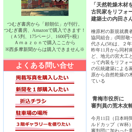
「天然乾燥木材
古民家をリフォ
建築士の内田さ
つむぎ書房から「頼朝伝」が刊行。
つむぎ書房、Amazonで購入できます！
檜原村の新規就農
（Ａ5判、175ページ、1600円+税）
協同組合」(岡部敬
Ａｍａｚｏｎで購入ここから
代さん(58)は、
※西多摩新聞からは購入できません※
昨年11月から同村
ど、地元の宮大工
って内装をリフォ
よくある問い合せ
の伝統建築による
原から自然乾燥の
ている
青梅市役所に
審判員の荒木友
今月11日（日本時
ルドカップ（Ｗ杯
審判団に加わった