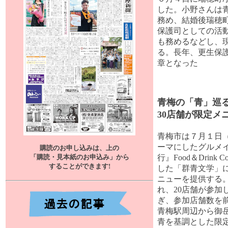
した。小野さんは
務め、結婚後瑞穂町
保護司としての活
も務めるなどし、
る。長年、更生保
章となった
青梅の「青」巡
30店舗が限定メ
青梅市は７月１日（
ーマにしたグルメ
購読のお申し込みは、上の
「購読・見本紙のお申込み」から
行』Food＆Drink 
することができます
!
した「群青文学」に
ニューを提供する
れ、20店舗が参加
ぎ、参加店舗数を前
青梅駅周辺から御
青を基調とした限