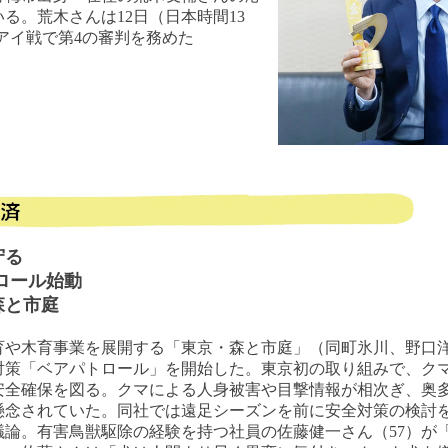
る。荒木さんは12日（日本時間13
アイ戦で第4の審判を務めた
守る
ロール始動
森と市庭
育や木育事業を展開する「東京・森と市庭」（同町氷川、野口
対策「ベアパトロール」を開始した。東京初の取り組みで、ク
安全確保を図る。クマによる人身被害や目撃情報が相次ぎ、奥
懸念されていた。同社では遠足シーズンを前に安全対策の検討を
議論。有害鳥獣駆除の経験を持つ社員の佐藤健一さん（57）が