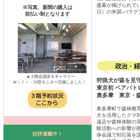
援幕が掲げられてい
※写真、新聞の購入は
日）の米国-パラグ
前払い制となります
▲３階会議室＆ギャラリー
狩猟犬が森を見
Ｗｉｆｉ・50型モニター完備しました！
東京初 ベアパト
奥多摩 東京・
奥多摩町で森林教
犬を活用したクマ
遠足や森林体験の
験活動への影響が
好評連載中！
体会議で対応策を