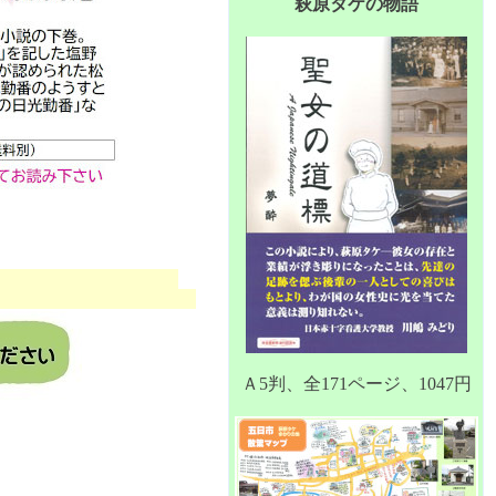
萩原タケの物語
Ａ5判、全171ページ、1047円