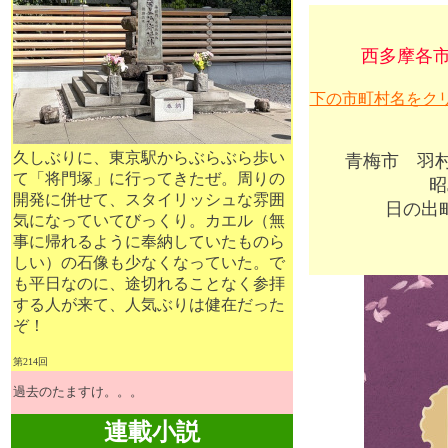
西多摩各
下の市町村名をク
久しぶりに、東京駅からぶらぶら歩い
青梅市
羽
て「将門塚」に行ってきたぜ。周りの
昭
開発に併せて、スタイリッシュな雰囲
日の出
気になっていてびっくり。カエル（無
事に帰れるように奉納していたものら
しい）の石像も少なくなっていた。で
も平日なのに、途切れることなく参拝
する人が来て、人気ぶりは健在だった
ぞ！
第214回
過去のたますけ。。。
連載小説