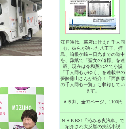
江戸時代、幕府に仕えた千人同
心。彼らが辿った八王子、拝
島、箱根ケ崎～日光までの道中
を、弊紙で「聖女の道標」を連
載、現在は令和薫の名で小説
「千人同心がゆく」を連載中の
夢酔藤山さんが紹介！「西多摩
の千人同心一覧」も収録してい
ます。
Ａ５判、全32ページ、1100円
ＮＨＫBS1「沁みる夜汽車」で
紹介され大反響の実話小説