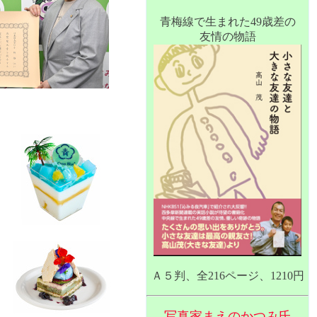
青梅線で生まれた49歳差の
友情の物語
Ａ５判、全216ページ、1210円
写真家まえのかつみ氏