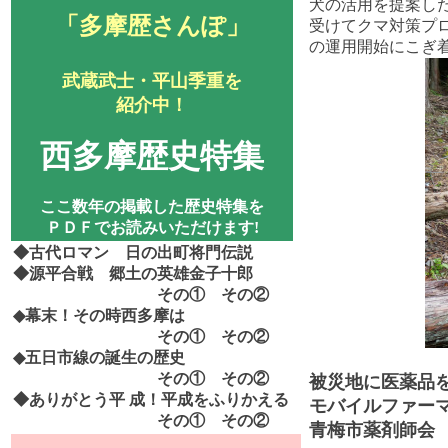
犬の活用を提案し
「多摩歴さんぽ」
受けてクマ対策プ
の運用開始にこぎ
武蔵武士・平山季重を
紹介中！
西多摩歴史特集
ここ数年の掲載した歴史特集を
ＰＤＦでお読みいただけます!
◆古代ロマン 日の出町将門伝説
◆源平合戦 郷土の英雄金子十郎
その①
その②
◆幕末！その時西多摩は
その①
その②
◆五日市線の誕生の歴史
その①
その②
被災地に医薬品
◆ありがとう平
成！平成をふりかえる
モバイルファー
その①
その②
青梅市薬剤師会