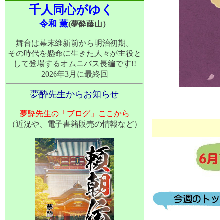
千人同心がゆく
令和 薫
(夢酔藤山）
舞台は幕末維新前から明治初期。
その時代を懸命に生きた人々が主役と
して登場するオムニバス長編です!!
2026年3月に最終回
― 夢酔先生からお知らせ ―
夢酔先生の「ブログ」ここから
（近況や、電子書籍販売の情報など）