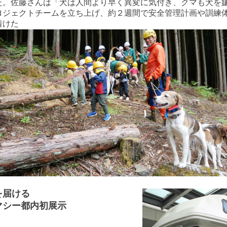
た。佐藤さんは「犬は人間より早く異変に気付き、クマも犬を
ロジェクトチームを立ち上げ、約２週間で安全管理計画や訓練
着けた
を届ける
マシー都内初展示