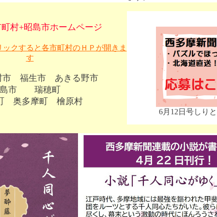
市町村+昭島市ホームページ
リックすると各市町村のＨＰが開きま
す
村市
福生市
あきる野市
島市
瑞穂町
町
奥多摩町
檜原村
6月12日号しり