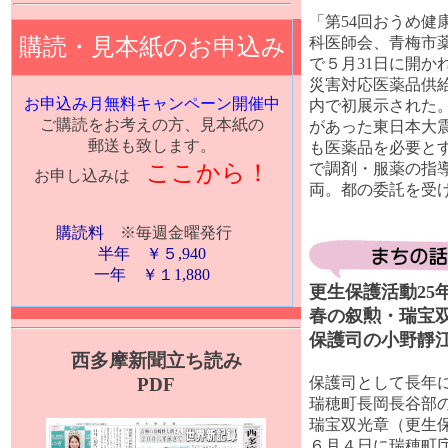
「第54回おうめ健
購読・見本紙のお申込み
科医師会、青梅市
で５月31日に開か
災害対応医薬品供
お申込み月無料キャンペーン開催中
内で初展示された
ご購読をお考えの方、見本紙の
があった東日本大
郵送も致します。
も医薬品を必要と
ここから！
で調剤・服薬の指
お申し込みは
両。都の委託を受
購読料
※毎週金曜発行
半年 ￥５,940
一年 ￥１1,880
更生保護活動25
春の叙勲・瑞宝
保護司の小野靜
西多摩新聞立ち読み
PDF
保護司として長年
瑞穂町長岡長谷部の
瑞宝双光章（更生
６月４日に瑞穂町