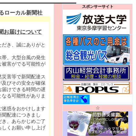
スポンサーサイト
るローカル新聞社
聞お届けについて
ただき、誠にありがと
水帯、大型台風の発生
な被害がでる可能性が
然災害等で新聞配達ス
が及びその安全が確保
お届けできる時間の遅
となる可能性がありま
☆
ご迷惑をおかけします
新聞配達につきまし
だき、あらかじめご了
ろしくお願い申し上げ