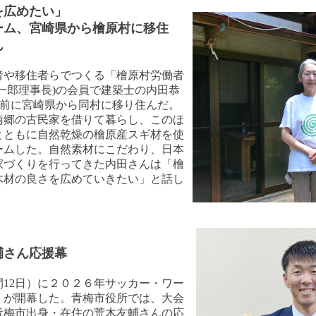
を広めたい」
ーム、宮崎県から檜原村に移住
ん
者や移住者らでつくる「檜原村労働者
一郎理事長)の会員で建築士の内田恭
２年前に宮崎県から同村に移り住んだ。
南郷の古民家を借りて暮らし、このほ
とともに自然乾燥の檜原産スギ材を使
ームした。自然素材にこだわり、日本
家づくりを行ってきた内田さんは「檜
木材の良さを広めていきたい」と話し
輔さん応援幕
間12日）に２０２６年サッカー・ワー
）が開幕した。青梅市役所では、大会
青梅市出身・在住の荒木友輔さんの応