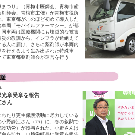
康まつり」（青梅市医師会、青梅市歯
薬剤師会、青梅市主催）が青梅市役所
れ、東京都がこのほど初めて導入した
給車両「モバイルファーマシー」が都
。同車両は医療機関にも壊滅的な被害
震災の教訓から、インフラが途絶えて
する人に届け、さらに薬剤師が車両内
導を行えるよう生み出された特殊車
けて東京都薬剤師会が運営を行う
年
双光章受章を報告
江さん
にわたり更生保護活動に尽力している
小野靜江さん（75）に、春の叙勲で
保護功労）が授与された。小野さんは
庁舎を訪れ、山﨑栄町長に受章を報告