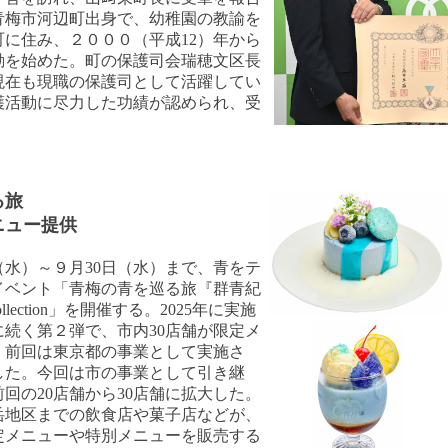
青梅市河辺町出身で、幼稚園の教諭を
に住み、２０００（平成12）年から
動を始めた。町の保護司会瑞穂文区長
現在も現職の保護司として活躍してい
護活動に尽力した功績が認められ、受
る旅
ニュー提供
水）～９月30日（水）まで、青をテ
イベント「青梅の青を巡る旅『群青紀
Collection」を開催する。2025年に実施
続く第２弾で、市内30店舗が限定メ
。前回は東京都の事業として実施さ
した。今回は市の事業として引き継
回の20店舗から30店舗に拡大した。
岳地区までの飲食店や菓子店などが、
定メニューや特別メニューを販売する