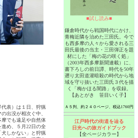
■試し読み■
鎌倉時代から戦国時代にかけ、
青梅近隣を治めた三田氏。今で
も西多摩の人々から愛される三
田氏最後の当主・三田弾正を題
材にした「梅の花の咲く処」
（2003年西多摩新聞連載）に、
書下ろしの前日譚、時代を50年
遡り太田道灌暗殺の時代から地
域を守り抜いた三田氏３代を描
く「梅かほる闇路」を収録。
【あとがき 笹目いく子】
洋代表）は１日、狩猟
Ａ５判、約２４０ページ、税込1760円
マの出没が相次ぐ中、
多摩でも遠足や自然体
江戸時代の街道を辿る
進め、５月22日の全
日光への旅ガイドブック
「犬しかない」と狩猟
【全ページカラー】